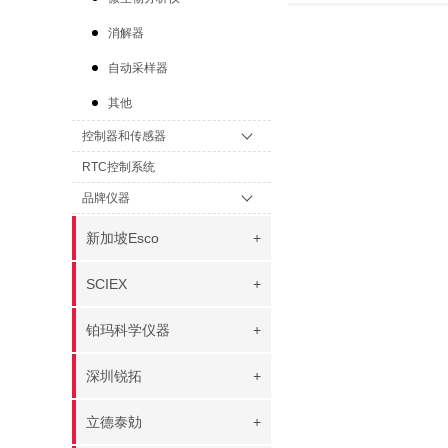
消解器
自动采样器
其他
控制器和传感器
RTC控制系统
品牌仪器
新加坡Esco
+
SCIEX
+
铂玛科学仪器
+
深圳锐拓
+
立德泰勀
+