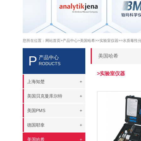
您所在位置：
网站首页
>产品中心
>美国哈希>
>实验室仪器>
>水质毒性
美国哈希
P
产品中心
RODUCTS
>实验室仪器
上海知楚
+
美国贝克曼库尔特
+
美国PMS
+
德国耶拿
+
美国哈希
+