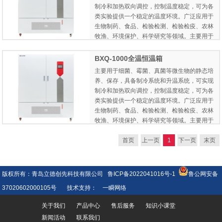
制冷和加热双向调控，控制温度稳定，可为各
类实验提供一个稳定的温度环境。广泛应用于
生物制药、食品、检验检测、检验检疫、农林
牧渔、环境保护、科学研究等领域。主要用于
微生物培养、昆虫培养、样品保存、恒温反应
等实验。
BXQ-1000全温恒温箱
主要用于细菌、霉菌、真菌等微生物的静态培
养、保存，具备制冷系统和升温系统，可实现
制冷和加热双向调控，控制温度稳定，可为各
类实验提供一个稳定的温度环境。广泛应用于
生物制药、食品、检验检测、检验检疫、农林
牧渔、环境保护、科学研究等领域。主要用于
微生物培养、昆虫培养、样品保存、恒温反应
等实验。
首页
上一页
1
下一页
末页
版权所有：青岛立德创先科技有限公司
鲁ICP备2022041016号-1
鲁公网安备
37020602000105号
技术支持：
一瞬网络
关于我们
产品中心
售后服务
知识小课堂
新闻活动
联系我们