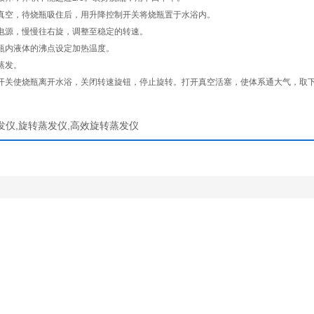
抽真空，待烧瓶吸住后，用升降控制开关将烧瓶置于水浴内。
的电源，慢慢往右旋，调整至稳定的转速。
烧瓶内液体的沸点设定加热温度。
转蒸发。
制开关使烧瓶离开水浴，关闭转速旋钮，停止旋转。打开真空活塞，使体系通大气，取
发仪,旋转蒸发仪,高效旋转蒸发仪