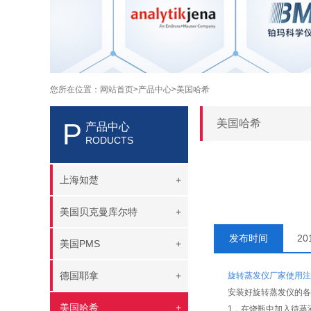
您所在位置：
网站首页>
产品中心>
美国哈希
美国哈希
P
产品中心
RODUCTS
上海知楚
+
美国贝克曼库尔特
+
发布时间
20
美国PMS
+
德国耶拿
+
旋转蒸发仪厂家使用注
安装好旋转蒸发仪的
美国哈希
+
1．在烧瓶中加入待蒸