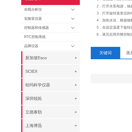
2．打开水泵电源，
在线分析仪
3．打开旋转蒸发仪
实验室仪器
4．加热水浴，根据
5．在设定温度下旋
控制器和传感器
6．蒸完后用升降控
RTC控制系统
品牌仪器
关键词
蒸
新加坡Esco
+
SCIEX
+
铂玛科学仪器
+
深圳锐拓
+
立德泰勀
+
上海博迅
+