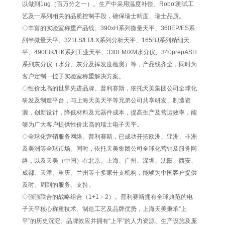
以做到1ug（百万分之一）。生产中采用温度补偿、Robot测试工
艺及一系列相关的品质控制手段，确保瑞士精度、瑞士品质。
◇丰富的实验室称重产品线。390xH系列微量天平、360EP/ES系
列半微量天平、321LS/LT/LX系列分析天平、165BJ系列精细天
平、490IBK/ITK系列工业天平、330EM/XM水分仪、340prepASH
系列灰分仪（水分、灰分及挥发度检测）等，产品线齐全，同时为
客户定制一揽子实验室称重解决方案。
◇性价比高的世界先进品牌。普利赛斯，依托天美集团公司全球化
研发及制造平台，与上海天美天平等兄弟公司共享研发、制造资
源，创新设计，降低材料及元器件成本，提高生产及营运效率，能
够为广大客户提供性价比高的瑞士电子天平。
◇全球化营销服务网络。普利赛斯，已成功开拓欧洲、亚洲、非洲
及美洲等全球市场。同时，依托天美集团公司全球化营销及服务网
络，以及天美（中国）在北京、上海、广州、深圳、沈阳、西安、
成都、天津、重庆、兰州等十多家分支机构，能够为中国客户提供
及时、周到的服务、支持。
◇强强联合的战略组合（1+1﹥2）。普利赛斯拥有全球典范的电
子天平核心称重技术、制造工艺及品牌优势，上海天美秉承“上
平”的历史沉淀、品牌效应并拥有“上平”的人力资源、生产设施及庞