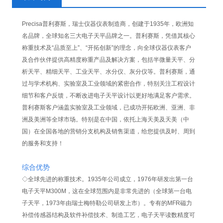
Precisa普利赛斯，瑞士仪器仪表制造商，创建于1935年，欧洲知
名品牌，全球知名三大电子天平品牌之一。普利赛斯，凭借其核心
称重技术及“品质至上”、“开拓创新”的理念，向全球仪器仪表客户
及合作伙伴提供高精度称重产品及解决方案，包括半微量天平、分
析天平、精细天平、工业天平、水分仪、灰分仪等。普利赛斯，通
过与学术机构、实验室及工业领域的紧密合作，特别关注工程设计
细节和客户反馈，不断改进电子天平设计以更好地满足客户需求。
普利赛斯客户涵盖实验室及工业领域，已成功开拓欧洲、亚洲、非
洲及美洲等全球市场。特别是在中国，依托上海天美及天美（中
国）在全国各地的营销分支机构及销售渠道，给您提供及时、周到
的服务和支持！
综合优势
◇全球先进的称重技术。1935年公司成立，1976年研发出第一台
电子天平M300M，这在全球范围内是非常先进的（全球第一台电
子天平，1973年由瑞士梅特勒公司研发上市）。专有的MFR磁力
补偿传感器结构及软件补偿技术、制造工艺，电子天平读数精度可