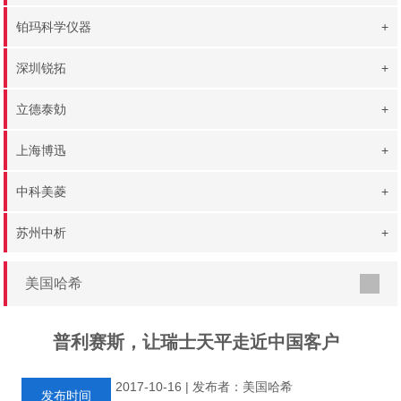
铂玛科学仪器
+
深圳锐拓
+
立德泰勀
+
上海博迅
+
中科美菱
+
苏州中析
+
美国哈希
普利赛斯，让瑞士天平走近中国客户
2017-10-16 | 发布者：美国哈希
发布时间