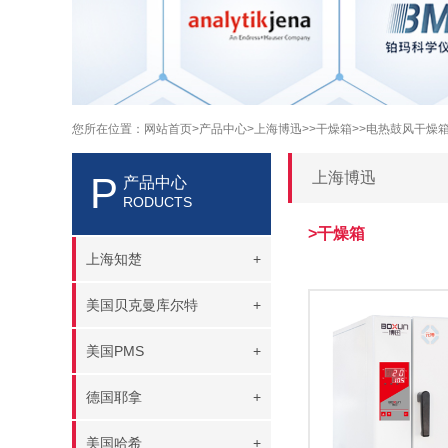
您所在位置：
网站首页
>产品中心
>上海博迅>
>干燥箱>
>电热鼓风干燥箱
上海博迅
P
产品中心
RODUCTS
>干燥箱
上海知楚
+
美国贝克曼库尔特
+
美国PMS
+
德国耶拿
+
美国哈希
+