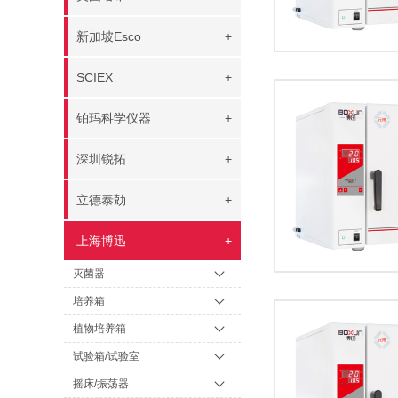
新加坡Esco
+
SCIEX
+
铂玛科学仪器
+
深圳锐拓
+
立德泰勀
+
上海博迅
+
灭菌器
培养箱
植物培养箱
试验箱/试验室
摇床/振荡器