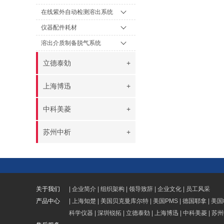
在线紫外自动检测溶出系统
仪器配件耗材
溶出介质制备脱气系统
立德泰勀
+
上海博迅
+
中科美菱
+
苏州中析
+
关于我们
|
企业简介
|
组织架构
|
领导致辞
|
企业文化
|
员工风采
产品中心
|
上海知楚
|
美国贝克曼库尔特
|
美国PMS
|
德国耶拿
|
美国
科学仪器
|
深圳锐拓
|
立德泰勀
|
上海博迅
|
中科美菱
|
苏州