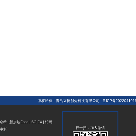
版权所有：青岛立德创先科技有限公司
鲁ICP备202204101
哈希
|
新加坡Esco
|
SCIEX
|
铂玛
扫一扫，加入微信
中析