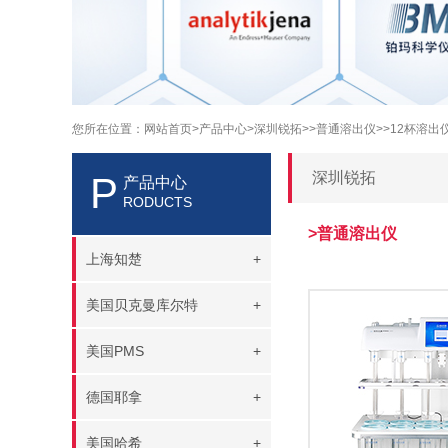
您所在位置：
网站首页
>产品中心
>深圳锐拓>
>普通溶出仪>
>12杯溶出
深圳锐拓
P
产品中心
RODUCTS
>普通溶出仪
上海知楚
+
美国贝克曼库尔特
+
美国PMS
+
德国耶拿
+
美国哈希
+