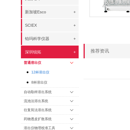
新加坡Esco
+
SCIEX
+
铂玛科学仪器
+
推荐资讯
深圳锐拓
+
普通溶出仪
12杯溶出仪
8杯溶出仪
自动取样溶出系统
流池法溶出系统
往复筒法溶出系统
药物透皮扩散系统
溶出仪物理校准工具