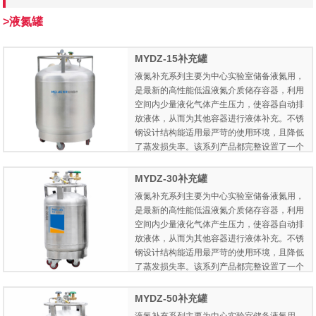
>液氮罐
MYDZ-15补充罐
液氮补充系列主要为中心实验室储备液氮用，
是最新的高性能低温液氮介质储存容器，利用
空间内少量液化气体产生压力，使容器自动排
放液体，从而为其他容器进行液体补充。不锈
钢设计结构能适用最严苛的使用环境，且降低
了蒸发损失率。该系列产品都完整设置了一个
增压阀、排液阀、排空阀、压力表，200L及以
上的容器还增加了爆破片和消声器等安全结
MYDZ-30补充罐
构。此外，该系列所有型号都配备四个移动万
液氮补充系列主要为中心实验室储备液氮用，
向脚轮，方便容器在不同场所使用和移动。主
是最新的高性能低温液氮介质储存容器，利用
要适用于实验室用户和化工企业用户用于液氮
空间内少量液化气体产生压力，使容器自动排
储存和液氮自动补给。
放液体，从而为其他容器进行液体补充。不锈
钢设计结构能适用最严苛的使用环境，且降低
了蒸发损失率。该系列产品都完整设置了一个
增压阀、排液阀、排空阀、压力表，200L及以
上的容器还增加了爆破片和消声器等安全结
MYDZ-50补充罐
构。此外，该系列所有型号都配备四个移动万