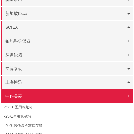
新加坡Esco
+
SCIEX
+
铂玛科学仪器
+
深圳锐拓
+
立德泰勀
+
上海博迅
+
中科美菱
+
2~8°C医用冷藏箱
-25℃医用低温箱
-40°C超低温冷冻储存箱