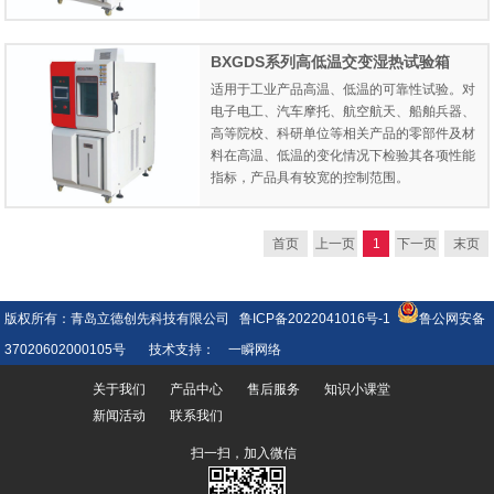
BXGDS系列高低温交变湿热试验箱
适用于工业产品高温、低温的可靠性试验。对
电子电工、汽车摩托、航空航天、船舶兵器、
高等院校、科研单位等相关产品的零部件及材
料在高温、低温的变化情况下检验其各项性能
指标，产品具有较宽的控制范围。
首页
上一页
1
下一页
末页
版权所有：青岛立德创先科技有限公司
鲁ICP备2022041016号-1
鲁公网安备
37020602000105号
技术支持：
一瞬网络
关于我们
产品中心
售后服务
知识小课堂
新闻活动
联系我们
扫一扫，加入微信