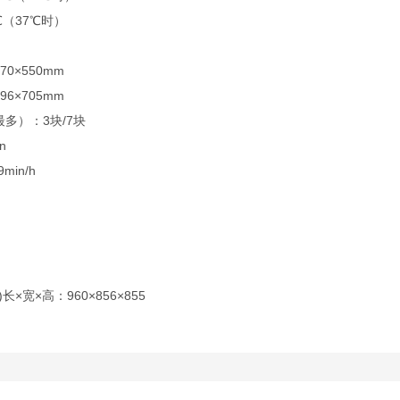
℃（37℃时）
70×550mm
96×705mm
多）：3块/7块
n
min/h
×宽×高：960×856×855