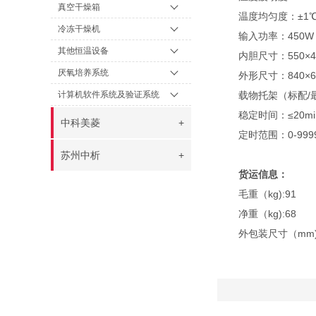
真空干燥箱
温度均匀度：±1
冷冻干燥机
输入功率：450W
其他恒温设备
内胆尺寸：550×4
厌氧培养系统
外形尺寸：840×6
计算机软件系统及验证系统
载物托架（标配/最
稳定时间：≤20mi
中科美菱
+
定时范围：0-9999
苏州中析
+
货运信息：
毛重（kg):91
净重（kg):68
外包装尺寸（mm)长