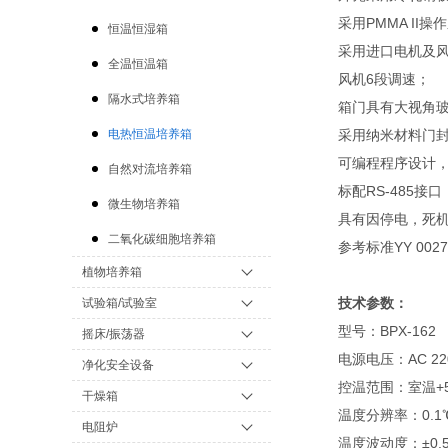
采用PMMA I
恒温恒湿箱
采用进口电机及
全温恒温箱
风机6段调速；
隔水式培养箱
箱门具有大视角
电热恒温培养箱
采用纳米材料门封
可编程程序设计，
自然对流培养箱
标配RS-485接口
微生物培养箱
具有因停电，死
二氧化碳细胞培养箱
参考标准YY 0027
植物培养箱
技术参数：
试验箱/试验室
型号：BPX-162
摇床/振荡器
电源电压：AC 220
净化安全设备
控温范围：室温+5
干燥箱
温度分辨率：0.1
电阻炉
温度波动度：±0.