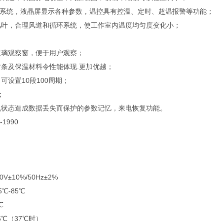
I操作系统，液晶屏显示各种参数，温控具有控温、定时、超温报警等功能；
风叶，合理风道和循环系统，使工作室内温度均匀度变化小；
玻璃观察窗，便于用户观察；
条及保温材料令性能体现.更加优越；
可设置10段100周期；
；
机状态造成数据丢失而保护的参数记忆，来电恢复功能。
-1990
V±10%/50Hz±2%
℃-85℃
℃
5℃（37℃时）