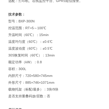
选配：打印机、在线监控平台、GPRS短信报警。
技术参数：
型号：BXP-300N
控温范围：RT+5～100℃
升温时间（60℃）：15min
温度均匀度（60℃）：±0.6℃
温度波动度（60℃）：±0.5℃
30S恢复时间（60℃）：13min
额定功率（kW）：0.8
容积：300L
内胆尺寸：720×580×745mm
外形尺寸：885×746×1071mm
载物托架（标配/最多）：3块/9块
是否支持重叠码放/层数：否