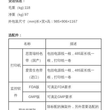
货运信息：
毛重（kg):118
净重（kg):97
外包装尺寸（mm)长×宽×高：985×906×1167
选配件：
名称
描述
思普瑞特色
包括电源线一根，485延长线一
带（国产）
根，打印纸一卷
打印机
爱普生色带
包括电源线一根，485延长线一
（进口）
根，打印纸一卷
FDA版
可满足FDA要求
监控软
件
GMP版
可满足GMP要求
除标配的搁架外，另外需要选配的
额外的搁架