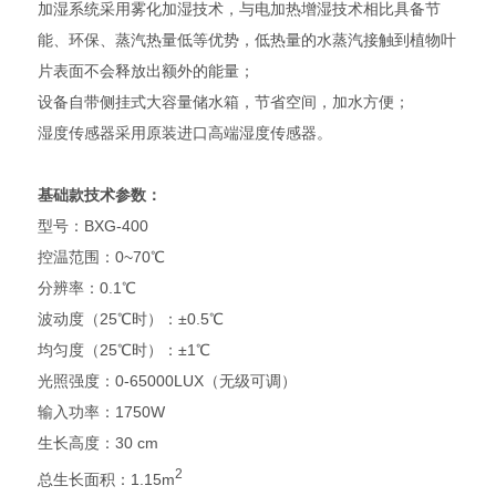
加湿系统采用雾化加湿技术，与电加热增湿技术相比具备节
能、环保、蒸汽热量低等优势，低热量的水蒸汽接触到植物叶
片表面不会释放出额外的能量；
设备自带侧挂式大容量储水箱，节省空间，加水方便；
湿度传感器采用原装进口高端湿度传感器。
基础款技术参数：
型号：BXG-400
控温范围：0~70℃
分辨率：0.1℃
波动度（25℃时）：±0.5℃
均匀度（25℃时）：±1℃
光照强度：0-65000LUX（无级可调）
输入功率：1750W
生长高度：30 cm
2
总生长面积：1.15m