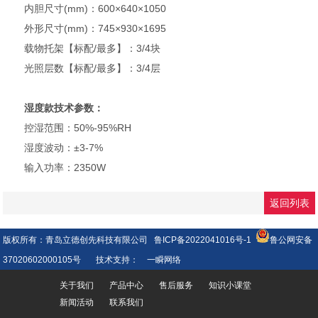
内胆尺寸(mm)：600×640×1050
外形尺寸(mm)：745×930×1695
载物托架【标配/最多】：3/4块
光照层数【标配/最多】：3/4层
湿度款技术参数：
控湿范围：50%-95%RH
湿度波动：±3-7%
输入功率：2350W
返回列表
版权所有：青岛立德创先科技有限公司
鲁ICP备2022041016号-1
鲁公网安备
37020602000105号
技术支持：
一瞬网络
关于我们
产品中心
售后服务
知识小课堂
新闻活动
联系我们