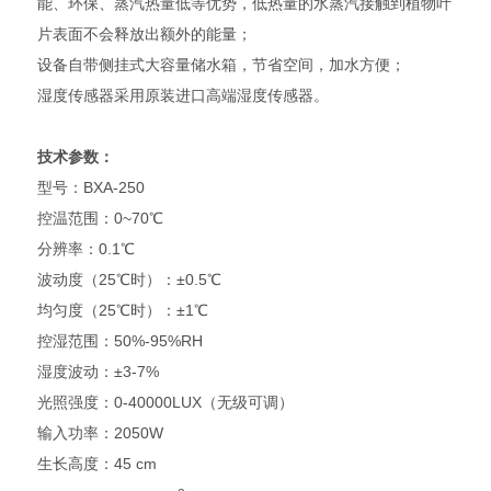
能、环保、蒸汽热量低等优势，低热量的水蒸汽接触到植物叶
片表面不会释放出额外的能量；
设备自带侧挂式大容量储水箱，节省空间，加水方便；
湿度传感器采用原装进口高端湿度传感器。
技术参数：
型号：BXA-250
控温范围：0~70℃
分辨率：0.1℃
波动度（25℃时）：±0.5℃
均匀度（25℃时）：±1℃
控湿范围：50%-95%RH
湿度波动：±3-7%
光照强度：0-40000LUX（无级可调）
输入功率：2050W
生长高度：45 cm