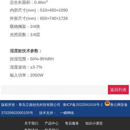
2
总生长面积：0.46m
内胆尺寸(mm)：510×450×1090
外形尺寸(mm)：650×740×1726
载物搁架：2/4块
光照层数：1/4层
湿度款技术参数：
控湿范围：50%-95%RH
湿度波动：±3-7%
输入功率：2050W
返回列表
版权所有：青岛立德创先科技有限公司
鲁ICP备2022041016号-1
鲁公网安备
37020602000105号
技术支持：
一瞬网络
关于我们
产品中心
售后服务
知识小课堂