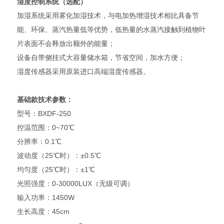
湿度控制系统（选配）
加湿系统采用雾化加湿技术，与电加热增湿技术相比具备节
能、环保、蒸汽热量低等优势，低热量的水蒸汽接触到植物叶
片表面不会释放出额外的能量；
设备自带侧挂式大容量储水箱，节省空间，加水方便；
湿度传感器采用原装进口高端湿度传感器。
基础款技术参数：
型号：BXDF-250
控温范围：0~70℃
分辨率：0.1℃
波动度（25℃时）：±0.5℃
均匀度（25℃时）：±1℃
光照强度：0-30000LUX（无级可调）
输入功率：1450W
生长高度：45cm