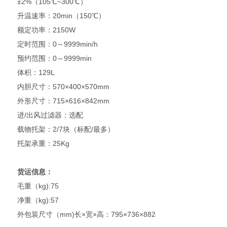
±2%（105℃~300℃）
升温速率：20min（150℃）
额定功率：2150W
定时范围：0～9999min/h
预约范围：0～9999min
体积：129L
内胆尺寸：570×400×570mm
外形尺寸：715×616×842mm
进/出风过滤器：选配
载物托架：2/7块（标配/最多）
托架承重：25Kg
货运信息：
毛重（kg):75
净重（kg):57
外包装尺寸（mm)长×宽×高：795×736×882