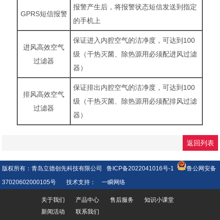
报警产生后，将报警状态短信发送到指定
GPRS短信报警
的手机上
保证进入内腔空气的洁净度，可达到100
进风高效空气
级（干热灭菌、除热源用必须配进风过滤
过滤器
器）
保证排出内腔空气的洁净度，可达到100
排风高效空气
级（干热灭菌、除热源用必须配排风过滤
过滤器
器）
返回列表
版权所有：青岛立德创先科技有限公司
鲁ICP备2022041016号-1
鲁公网安备
37020602000105号
技术支持：
一瞬网络
关于我们
产品中心
售后服务
知识小课堂
新闻活动
联系我们