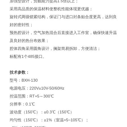
加强型设计，负载能力提高1.5倍以上；
采用高品质的保温材料使整机性能体现更优越；
旋转式两级锁紧结构，保证门与进口封条贴合度更高，达到良
好的密封性；
预热腔设计，空气加热混合后直接进入工作室，确保快速升温
及良好的热分布效果；
腔体四角采用圆角设计，搁架简易拆卸，方便清洁；
标配有1个485接口。
技术参数：
型号：BXH-130
电源电压：220V±10V-50/60Hz
控温范围：RT+5～300℃
分辨率：0.1℃
波动度（150℃）：±0.3℃（150℃）
均匀性（150℃）：±1%（室温+5~105℃）；