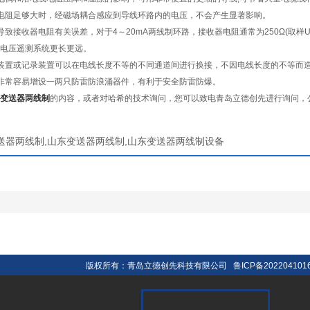
阻足够大时，经磁场耦合感应到导线环路内的电压，不会产生显著影响。
接收器电阻有关误差，对于4～20mA两线制环路，接收器电阻通常为250Ω(取样Uo
电压遥测系统更长更远。
置或记录装置可以在电线长度不等的不同通道间进行换接，不因电线长度的不等而造
常容易增设一两只防雷防浪涌器件，有利于安全防雷防爆。
变送器两线制
的内容，或者对哈希的技术询问，您可以致电青岛立德创先进行询问，
送器两线制,山东变送器两线制,山东变送器两线制设备
版权所有：青岛立德创先科技有限公司
鲁ICP备202204101