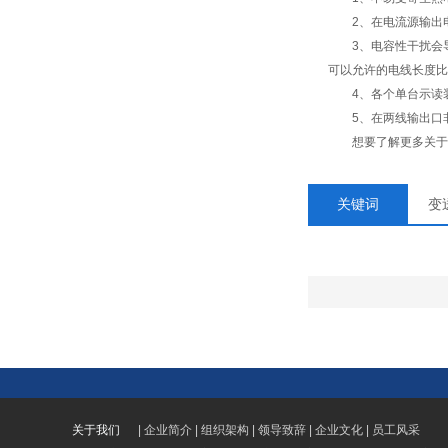
2、在电流源输出电
3、电容性干扰会导致
可以允许的电线长度比
4、各个单台示读装
5、在两线输出口非
想要了解更多关于
关键词
变
关于我们
|
企业简介
|
组织架构
|
领导致辞
|
企业文化
|
员工风采