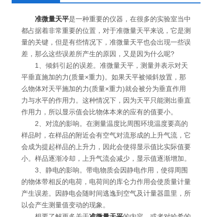
准微量天平
是一种重要的仪器，在很多的实验室当中
都占据着非常重要的位置，对于准微量天平来说，它是测
量的关键，但是有些情况下，准微量天平也会出现一些误
差，那么这些误差所产生的原因，又是因为什么呢?
1、倾斜引起的误差。准微量天平，测量并表示对天
平垂直施加的力(质量×重力)。如果天平被倾斜放置，那
么物体对天平施加的力(质量×重力)就会被分为垂直作用
力与水平的作用力。这种情况下，因为天平只能测出垂直
作用力，所以显示值会比物体本来的应有的值要小。
2、对流的影响。在测量温度比周围环境温度要高的
样品时，在样品的附近会有空气对流形成的上升气流，它
会成为提起样品的上升力，因此会使得显示值比实际值要
小。样品逐渐冷却，上升气流会减少，显示值逐渐增加。
3、静电的影响。带电物质会因静电作用，使得周围
的物体带相反的电荷，电荷间的库仑力作用会使质量计量
产生误差。因静电会随时间逃逸到空气及计量器皿里，所
以会产生测量值变动的现象。
想要了解更多关于
准微量天平
的内容，或者对哈希的