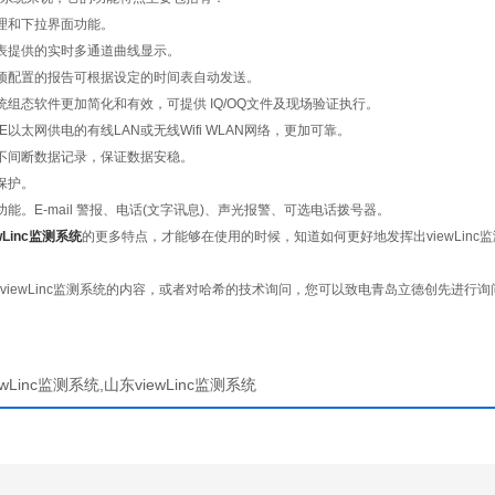
和下拉界面功能。
提供的实时多通道曲线显示。
配置的报告可根据设定的时间表自动发送。
态软件更加简化和有效，可提供 IQ/OQ文件及现场验证执行。
以太网供电的有线LAN或无线Wifi WLAN网络，更加可靠。
间断数据记录，保证数据安稳。
保护。
。E-mail 警报、电话(文字讯息)、声光报警、可选电话拨号器。
ewLinc监测系统
的更多特点，才能够在使用的时候，知道如何更好地发挥出viewLin
ewLinc监测系统的内容，或者对哈希的技术询问，您可以致电青岛立德创先进行
ewLinc监测系统,山东viewLinc监测系统