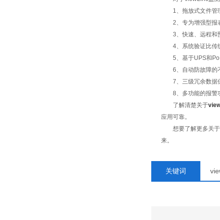
1、拖放式文件管理
2、专为增强型报表
3、快速、远程和预
4、系统验证比传统组
5、基于UPS和PoE
6、自动防故障的不
7、三级冗余数据
8、多功能的报警功能
了解清楚关于
vi
应用可靠。
想要了解更多关于vi
来。
关键词
vi