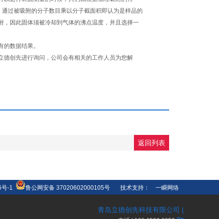
，通过被吸附的分子数目乘以分子截面积即认为是样品的
附，因此固体须被冷却到气体的沸点温度，并且选择一
有的数据结果。
立德创先进行询问，公司会有相关的工作人员为您解
返回列表
6号-1
鲁公网安备 37020602000105号
技术支持：
一瞬网络
青岛立德创先科技有限公司 |