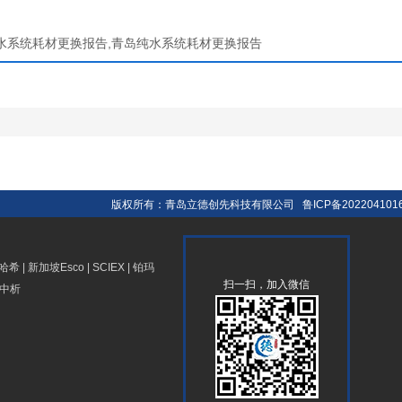
水系统耗材更换报告,青岛纯水系统耗材更换报告
版权所有：青岛立德创先科技有限公司
鲁ICP备202204101
哈希
|
新加坡Esco
|
SCIEX
|
铂玛
扫一扫，加入微信
中析