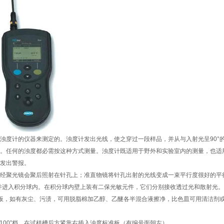
度计的仪器来测定的。浊度计发出光线，使之穿过一段样品，并从与入射光呈90°
。任何的浊度都必需按这种方式测量。浊度计既适用于野外和实验室内的测量，也适
发出警报。
聚光镜会聚后照射在针孔上；准直物镜将针孔出射的光线变成一束平行度很好的平行
，并进入积分球内。在积分球内壁上装有二保光敏元件，它们分别接收透过光和散射光。
板，如有灰尘、污渍，可用脱脂棉加乙醇、乙醚各半混合液擦净，比色皿可用清洁剂
00”档，在试样槽后方紧靠右插入浊度标准板（有编号面朝左）。