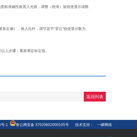
浊度标准确性板置入光路，调整（校准）旋钮使显示读数
靠右侧），推入拉杆，调节器节“零位”钮使显示数为
行以上步骤，重新测定标定值。
返回列表
6号-1
鲁公网安备 37020602000105号
技术支持：
一瞬网络