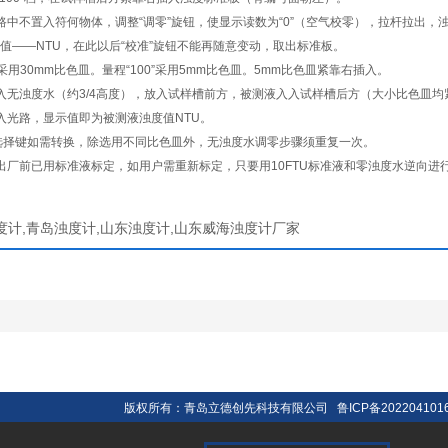
不置入符何物体，调整“调零”旋钮，使显示读数为“0”（空气校零），拉杆拉出，
值——NTU，在此以后“校准”旋钮不能再随意变动，取出标准板。
”采用30mm比色皿。量程“100”采用5mm比色皿。5mm比色皿紧靠右插入。
浊度水（约3/4高度），放入试样槽前方，被测液入入试样槽后方（大小比色皿均紧
入光路，显示值即为被测液浊度值NTU。
选择键如需转换，除选用不同比色皿外，无浊度水调零步骤须重复一次。
前已用标准液标定，如用户需重新标定，只要用10FTU标准液和零浊度水逆向进
度计,青岛浊度计,山东浊度计,山东威海浊度计厂家
版权所有：青岛立德创先科技有限公司
鲁ICP备202204101