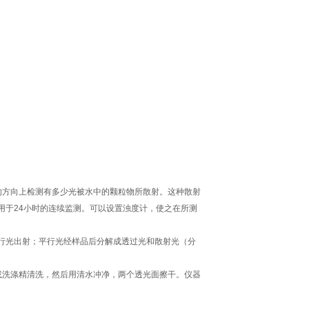
的方向上检测有多少光被水中的颗粒物所散射。这种散射
用于24小时的连续监测。可以设置浊度计，使之在所测
光出射；平行光经样品后分解成透过光和散射光（分
或洗涤精清洗，然后用清水冲净，两个透光面擦干。仪器