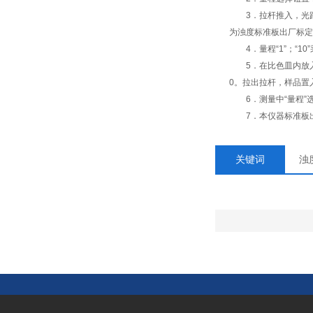
3．拉杆推入，光路中
为浊度标准板出厂标定
4．量程“1”；“10
5．在比色皿内放入无
0。拉出拉杆，样品置
6．测量中“量程”
7．本仪器标准板出厂
关键词
浊