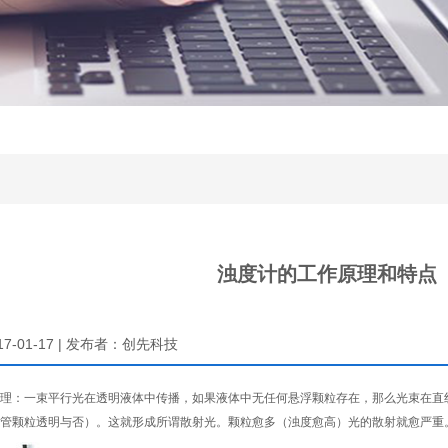
浊度计的工作原理和特点
17-01-17 | 发布者：创先科技
：一束平行光在透明液体中传播，如果液体中无任何悬浮颗粒存在，那么光束在直线
管颗粒透明与否）。这就形成所谓散射光。颗粒愈多（浊度愈高）光的散射就愈严重