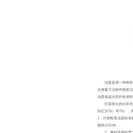
浊度是用一种称作浊
光测量方法称作散射法
浊度值超出防护标准时
灯源发出的白炽光经
别记为Tp）和Td）
1．仔细检查浊度标准
预热10分钟。
2．量程选择钮置“1