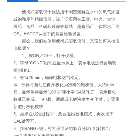
便携式溶氧仪十款适用于测定溶解在水中的氧气浓度
或饱和度的精细仪器，被广泛应用在工业、电力、农业、
医药、食品、科研和环保等领域，是食品厂、饮用水厂办
QS、HACCP认证中的装备检验设备。
那么，我们在使用便携式溶氧仪时，又该如何来校准
电极呢？
1、按ON／OFF，打开仪器。
2、字母“COND"出现在显示屏上，表示电极进行自动调
整(极化)。
3、等待20min，确保电极达到稳定。
/4、仪器将自动使自身极化为准确的饱和值，大约lmin
后，显示屏将显示“100％"和小字“SAMPLE"，表示极化
校准己完成。当电极、薄膜或电解液发生变化时，定要重
新进行极化校准。
5、如果在校准过程中，想要退出校准模式，再次按下
CAL键即可。
6、按RANGE键，可将仪器从饱和百分比(％)转换到
mg/L状态(不须再重新校准)。