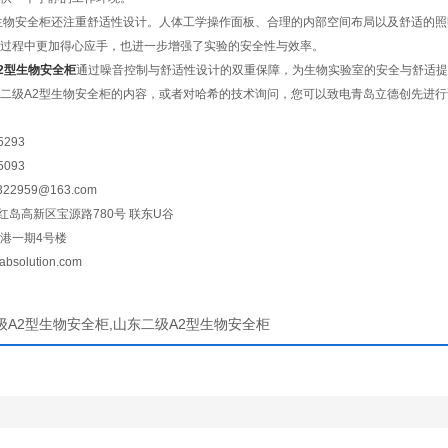
物安全柜还注重舒适性设计。人体工学操作面板、合理的内部空间布局以及舒适的照
过程中更加得心应手，也进一步增强了实验的安全性与效率。
2型生物安全柜
通过噪音控制与舒适性设计的双重保障，为生物实验室的安全与舒适提
级A2型生物安全柜的内容，或者对哈希的技术询问，您可以致电青岛立德创先进行
5293
5093
2959@163.com
岛高新区宝源路780号 联东U谷
港一期4号楼
solution.com
级A2型生物安全柜,山东二级A2型生物安全柜