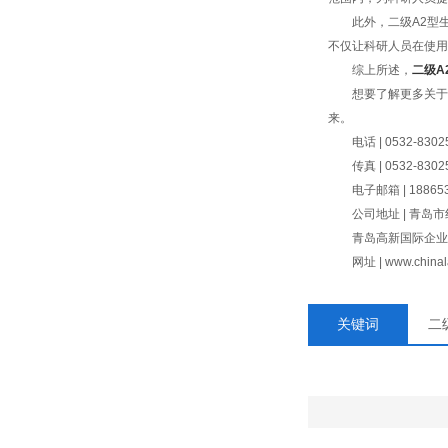
此外，二级A2型生
不仅让科研人员在使用
综上所述，
二级A
想要了解更多关于二
来。
电话 | 0532-8302
传真 | 0532-8302
电子邮箱 | 1886532
公司地址 | 青岛市红
青岛高新国际企业
网址 | www.chinalab
关键词
二